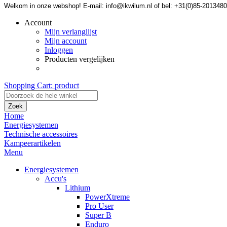
Welkom in onze webshop! E-mail: info@ikwilum.nl of bel: +31(0)85-2013480
Account
Mijn verlanglijst
Mijn account
Inloggen
Producten vergelijken
Shopping Cart:
product
Zoek
Home
Energiesystemen
Technische accessoires
Kampeerartikelen
Menu
Energiesystemen
Accu's
Lithium
PowerXtreme
Pro User
Super B
Enduro