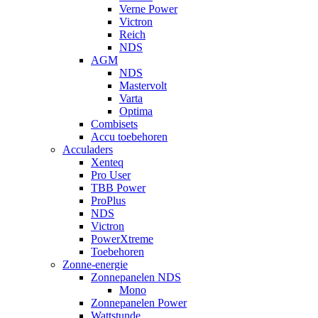
Verne Power
Victron
Reich
NDS
AGM
NDS
Mastervolt
Varta
Optima
Combisets
Accu toebehoren
Acculaders
Xenteq
Pro User
TBB Power
ProPlus
NDS
Victron
PowerXtreme
Toebehoren
Zonne-energie
Zonnepanelen NDS
Mono
Zonnepanelen Power
Wattstunde