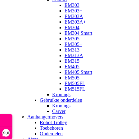
EM303
EM303+
EM303A
EM303A+
EM304
EM304 Smart
EM305
EM305+
EM313
EM313A
EM315
EM405
EM405 Smart
EM505
EM505FL
EM515FL
Kronings
Gebruikte onderdelen
Kronings
Carver
Aanhangermovers
Robot Trolley
Toebehoren
9,6
Onderdelen