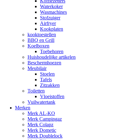
Koffiezetters
Waterkoker
Wasmachines
Stofzuiger
Airfryer
Kookplaten
kooktoestellen
BBQ en Grill
Koelboxen
Toebehoren
Huishoudelijke artikelen
Beschermhoezen
Meubilair
Stoelen
Tafels
Zitzakken
Toiletten
Vloeistoffen
Vuilwatertank
Merken
Merk AL-KO
Merk Campingaz
Merk Colapz
Merk Dometic
Merk Doublelock