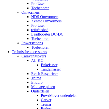
Pro User
Toebehoren
Omvormers
NDS Omvormers
Xenteq Omvormers
Pro User
refurbished
Laadbooster DC-DC
Toebehoren
Powerstations
Toebehoren
Technische accessoires
CaravanMovers
AL-KO
Enkelasser
Tandemasser
Reich Easydriver
Truma
Enduro
Montage platen
Onderdelen
PowrMover onderdelen
Carver
Truma
Enduro