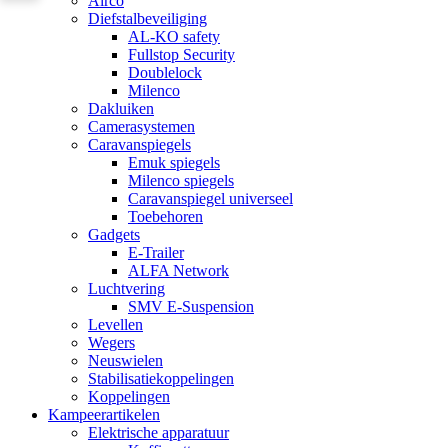
Airco
Diefstalbeveiliging
AL-KO safety
Fullstop Security
Doublelock
Milenco
Dakluiken
Camerasystemen
Caravanspiegels
Emuk spiegels
Milenco spiegels
Caravanspiegel universeel
Toebehoren
Gadgets
E-Trailer
ALFA Network
Luchtvering
SMV E-Suspension
Levellen
Wegers
Neuswielen
Stabilisatiekoppelingen
Koppelingen
Kampeerartikelen
Elektrische apparatuur