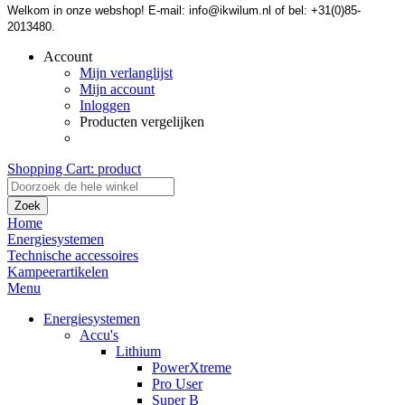
Welkom in onze webshop! E-mail: info@ikwilum.nl of bel: +31(0)85-
2013480.
Account
Mijn verlanglijst
Mijn account
Inloggen
Producten vergelijken
Shopping Cart:
product
Zoek
Home
Energiesystemen
Technische accessoires
Kampeerartikelen
Menu
Energiesystemen
Accu's
Lithium
PowerXtreme
Pro User
Super B