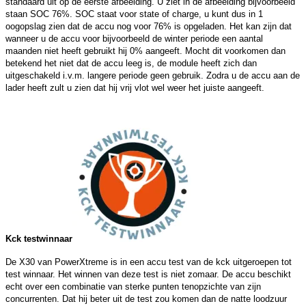
standaard uit op de eerste afbeelding. U ziet in de afbeelding bijvoorbeeld
staan SOC 76%. SOC staat voor state of charge, u kunt dus in 1
oogopslag zien dat de accu nog voor 76% is opgeladen. Het kan zijn dat
wanneer u de accu voor bijvoorbeeld de winter periode een aantal
maanden niet heeft gebruikt hij 0% aangeeft. Mocht dit voorkomen dan
betekend het niet dat de accu leeg is, de module heeft zich dan
uitgeschakeld i.v.m. langere periode geen gebruik. Zodra u de accu aan de
lader heeft zult u zien dat hij vrij vlot wel weer het juiste aangeeft.
Kck testwinnaar
De X30 van PowerXtreme is in een accu test van de kck uitgeroepen tot
test winnaar. Het winnen van deze test is niet zomaar. De accu beschikt
echt over een combinatie van sterke punten tenopzichte van zijn
concurrenten. Dat hij beter uit de test zou komen dan de natte loodzuur