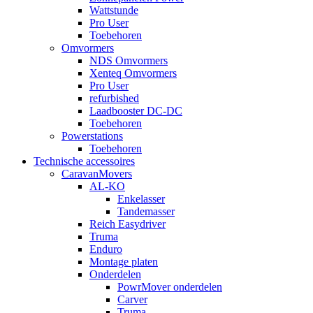
Wattstunde
Pro User
Toebehoren
Omvormers
NDS Omvormers
Xenteq Omvormers
Pro User
refurbished
Laadbooster DC-DC
Toebehoren
Powerstations
Toebehoren
Technische accessoires
CaravanMovers
AL-KO
Enkelasser
Tandemasser
Reich Easydriver
Truma
Enduro
Montage platen
Onderdelen
PowrMover onderdelen
Carver
Truma