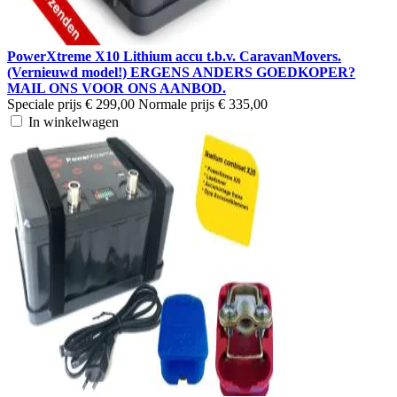
PowerXtreme X10 Lithium accu t.b.v. CaravanMovers.
(Vernieuwd model!) ERGENS ANDERS GOEDKOPER?
MAIL ONS VOOR ONS AANBOD.
Speciale prijs
€ 299,00
Normale prijs
€ 335,00
In winkelwagen