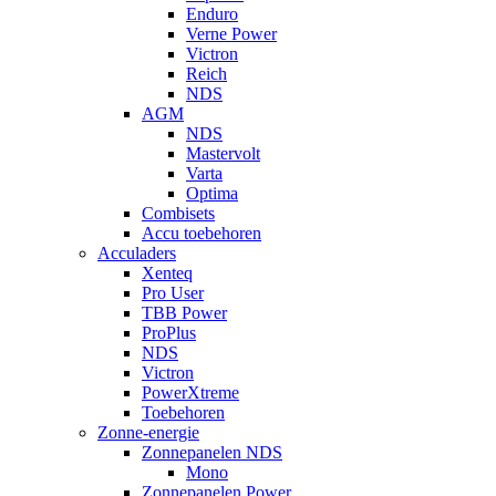
Enduro
Verne Power
Victron
Reich
NDS
AGM
NDS
Mastervolt
Varta
Optima
Combisets
Accu toebehoren
Acculaders
Xenteq
Pro User
TBB Power
ProPlus
NDS
Victron
PowerXtreme
Toebehoren
Zonne-energie
Zonnepanelen NDS
Mono
Zonnepanelen Power