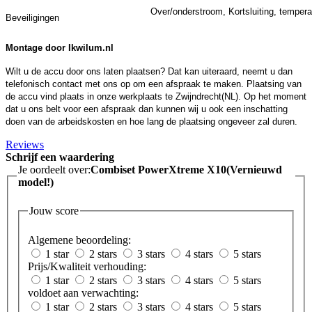
Over/onderstroom, Kortsluiting, tempera
Beveiligingen
Montage door Ikwilum.nl
Wilt u de accu door ons laten plaatsen? Dat kan uiteraard, neemt u dan
telefonisch contact met ons op om een afspraak te maken. Plaatsing van
de accu vind plaats in onze werkplaats te Zwijndrecht(NL). Op het moment
dat u ons belt voor een afspraak dan kunnen wij u ook een inschatting
doen van de arbeidskosten en hoe lang de plaatsing ongeveer zal duren.
Reviews
Schrijf een waardering
Je oordeelt over:
Combiset PowerXtreme X10(Vernieuwd
model!)
Jouw score
Algemene beoordeling:
1 star
2 stars
3 stars
4 stars
5 stars
Prijs/Kwaliteit verhouding:
1 star
2 stars
3 stars
4 stars
5 stars
voldoet aan verwachting:
1 star
2 stars
3 stars
4 stars
5 stars