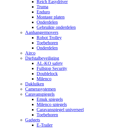
Reich Easydriver
Truma
Enduro
Montage platen
Onderdelen
Gebruikte onderdelen
Aanhangermovers
Robot Trolley
Toebehoren
Onderdelen
Airco
Diefstalbeveiliging
AL-KO safety
Fullstop Security
Doublelock
Milenco
Dakluiken
Camerasystemen
Caravanspiegels
Emuk spiegels
Milenco spiegels
Caravanspiegel universeel
Toebehoren
Gadgets
E-Trailer