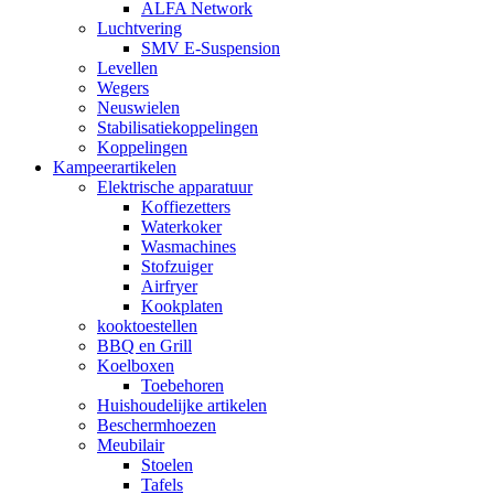
ALFA Network
Luchtvering
SMV E-Suspension
Levellen
Wegers
Neuswielen
Stabilisatiekoppelingen
Koppelingen
Kampeerartikelen
Elektrische apparatuur
Koffiezetters
Waterkoker
Wasmachines
Stofzuiger
Airfryer
Kookplaten
kooktoestellen
BBQ en Grill
Koelboxen
Toebehoren
Huishoudelijke artikelen
Beschermhoezen
Meubilair
Stoelen
Tafels