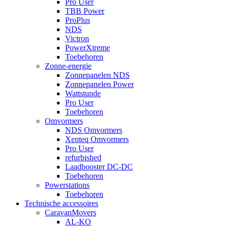
Pro User
TBB Power
ProPlus
NDS
Victron
PowerXtreme
Toebehoren
Zonne-energie
Zonnepanelen NDS
Zonnepanelen Power
Wattstunde
Pro User
Toebehoren
Omvormers
NDS Omvormers
Xenteq Omvormers
Pro User
refurbished
Laadbooster DC-DC
Toebehoren
Powerstations
Toebehoren
Technische accessoires
CaravanMovers
AL-KO