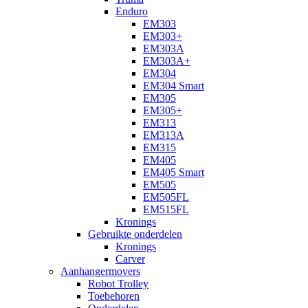
Enduro
EM303
EM303+
EM303A
EM303A+
EM304
EM304 Smart
EM305
EM305+
EM313
EM313A
EM315
EM405
EM405 Smart
EM505
EM505FL
EM515FL
Kronings
Gebruikte onderdelen
Kronings
Carver
Aanhangermovers
Robot Trolley
Toebehoren