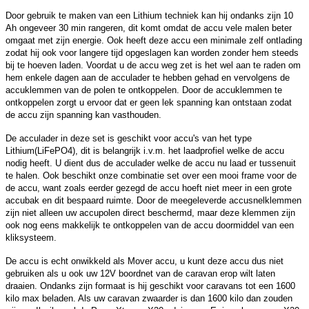
Door gebruik te maken van een Lithium techniek kan hij ondanks zijn 10
Ah ongeveer 30 min rangeren, dit komt omdat de accu vele malen beter
omgaat met zijn energie. Ook heeft deze accu een minimale zelf ontlading
zodat hij ook voor langere tijd opgeslagen kan worden zonder hem steeds
bij te hoeven laden. Voordat u de accu weg zet is het wel aan te raden om
hem enkele dagen aan de acculader te hebben gehad en vervolgens de
accuklemmen van de polen te ontkoppelen. Door de accuklemmen te
ontkoppelen zorgt u ervoor dat er geen lek spanning kan ontstaan zodat
de accu zijn spanning kan vasthouden.
De acculader in deze set is geschikt voor accu's van het type
Lithium(LiFePO4), dit is belangrijk i.v.m. het laadprofiel welke de accu
nodig heeft. U dient dus de acculader welke de accu nu laad er tussenuit
te halen. Ook beschikt onze combinatie set over een mooi frame voor de
de accu, want zoals eerder gezegd de accu hoeft niet meer in een grote
accubak en dit bespaard ruimte. Door de meegeleverde accusnelklemmen
zijn niet alleen uw accupolen direct beschermd, maar deze klemmen zijn
ook nog eens makkelijk te ontkoppelen van de accu doormiddel van een
kliksysteem.
De accu is echt onwikkeld als Mover accu, u kunt deze accu dus niet
gebruiken als u ook uw 12V boordnet van de caravan erop wilt laten
draaien. Ondanks zijn formaat is hij geschikt voor caravans tot een 1600
kilo max beladen. Als uw caravan zwaarder is dan 1600 kilo dan zouden