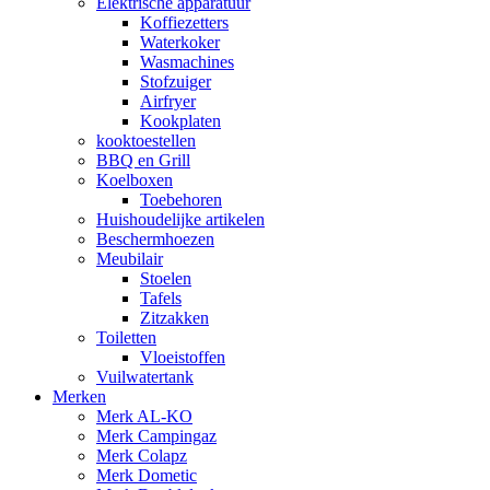
Elektrische apparatuur
Koffiezetters
Waterkoker
Wasmachines
Stofzuiger
Airfryer
Kookplaten
kooktoestellen
BBQ en Grill
Koelboxen
Toebehoren
Huishoudelijke artikelen
Beschermhoezen
Meubilair
Stoelen
Tafels
Zitzakken
Toiletten
Vloeistoffen
Vuilwatertank
Merken
Merk AL-KO
Merk Campingaz
Merk Colapz
Merk Dometic