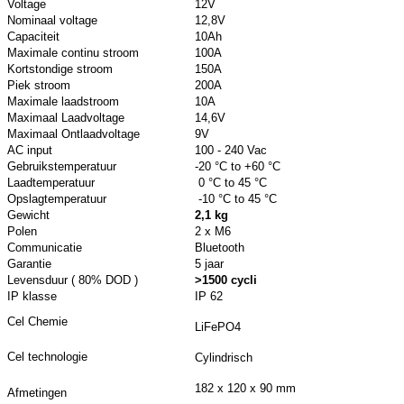
Voltage
12V
Nominaal voltage
12,8V
Capaciteit
10Ah
Maximale continu stroom
100A
Kortstondige stroom
150A
Piek stroom
200A
Maximale laadstroom
10A
Maximaal Laadvoltage
14,6V
Maximaal Ontlaadvoltage
9V
AC input
100 - 240 Vac
Gebruikstemperatuur
-20 °C to +60 °C
Laadtemperatuur
0 °C to 45 °C
Opslagtemperatuur
-10 °C to 45 °C
Gewicht
2,1 kg
Polen
2 x M6
Communicatie
Bluetooth
Garantie
5 jaar
Levensduur ( 80% DOD )
>1500 cycli
IP klasse
IP 62
Cel Chemie
LiFePO4
Cel technologie
Cylindrisch
182 x 120 x 90 mm
Afmetingen