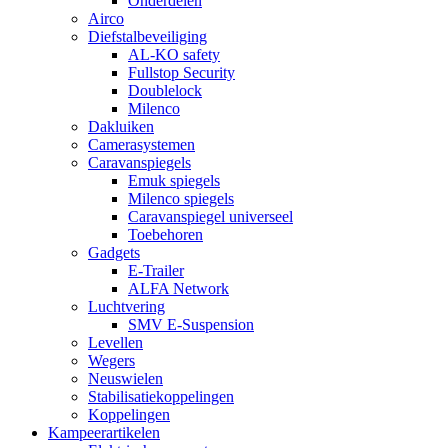
Onderdelen
Airco
Diefstalbeveiliging
AL-KO safety
Fullstop Security
Doublelock
Milenco
Dakluiken
Camerasystemen
Caravanspiegels
Emuk spiegels
Milenco spiegels
Caravanspiegel universeel
Toebehoren
Gadgets
E-Trailer
ALFA Network
Luchtvering
SMV E-Suspension
Levellen
Wegers
Neuswielen
Stabilisatiekoppelingen
Koppelingen
Kampeerartikelen