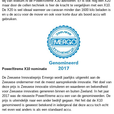
wij van Ikwilum.nl de PowerXtreme X30 adviseren. Er is ook nog een X20
maar door de cellen techniek is hier de kracht te vergelijken met een X10.
De X20 is wel ideaal wanneer uw caravan minder dan 1600 kilo beladen is
en u de accu voor de mover en ook voor korte duur als boord accu wilt
gebruiken.
PowerXtreme X10 nominatie
De Zeeuwse Innovatieprijs Emergo wordt jaarlijks uitgereikt aan de
Zeeuwse ondernemer met de meest aansprekende innovatie. Het doel van
deze prijs is Zeeuwse innovatie stimuleren en waarderen en bekendheid
voor Zeeuwse innovaties genereren binnen en buiten Zeeland. In het jaar
2017 was de nieuwste PowerXtreme accu een van de genomineerden. De
prijs is uiteindelijk naar een ander bedrijf gegaan. Het feit dat de X10
genomineerd is geweest betekend in iedergeval dat deze accu toch echt
net even wat anders is als een standaard accu.