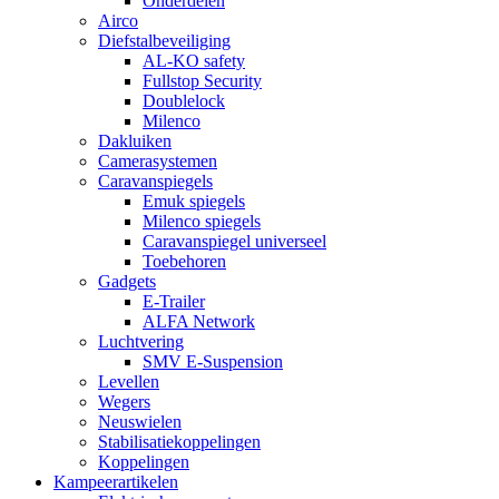
Onderdelen
Airco
Diefstalbeveiliging
AL-KO safety
Fullstop Security
Doublelock
Milenco
Dakluiken
Camerasystemen
Caravanspiegels
Emuk spiegels
Milenco spiegels
Caravanspiegel universeel
Toebehoren
Gadgets
E-Trailer
ALFA Network
Luchtvering
SMV E-Suspension
Levellen
Wegers
Neuswielen
Stabilisatiekoppelingen
Koppelingen
Kampeerartikelen