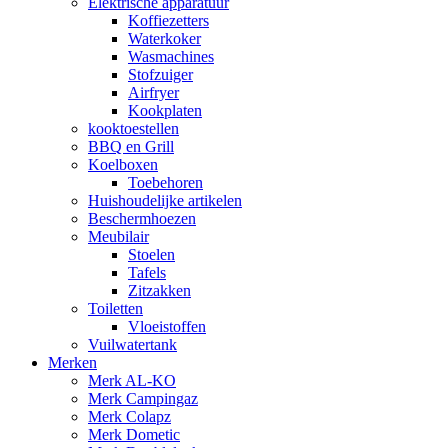
Elektrische apparatuur
Koffiezetters
Waterkoker
Wasmachines
Stofzuiger
Airfryer
Kookplaten
kooktoestellen
BBQ en Grill
Koelboxen
Toebehoren
Huishoudelijke artikelen
Beschermhoezen
Meubilair
Stoelen
Tafels
Zitzakken
Toiletten
Vloeistoffen
Vuilwatertank
Merken
Merk AL-KO
Merk Campingaz
Merk Colapz
Merk Dometic