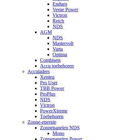
Enduro
Verne Power
Victron
Reich
NDS
AGM
NDS
Mastervolt
Varta
Optima
Combisets
Accu toebehoren
Acculaders
Xenteq
Pro User
TBB Power
ProPlus
NDS
Victron
PowerXtreme
Toebehoren
Zonne-energie
Zonnepanelen NDS
Mono
Zonnepanelen Power