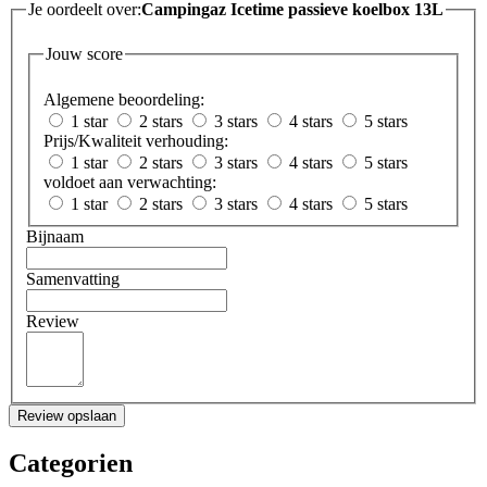
Je oordeelt over:
Campingaz Icetime passieve koelbox 13L
Jouw score
Algemene beoordeling:
1 star
2 stars
3 stars
4 stars
5 stars
Prijs/Kwaliteit verhouding:
1 star
2 stars
3 stars
4 stars
5 stars
voldoet aan verwachting:
1 star
2 stars
3 stars
4 stars
5 stars
Bijnaam
Samenvatting
Review
Review opslaan
Categorien