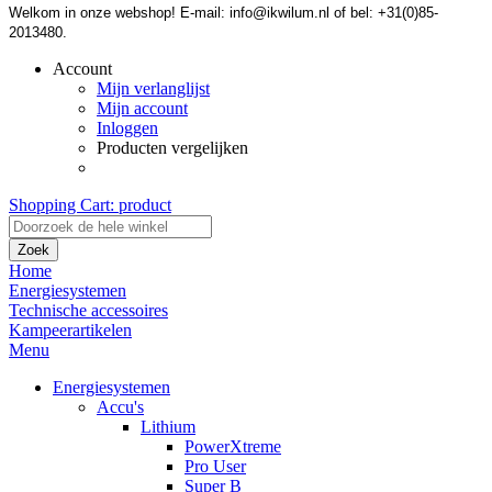
Welkom in onze webshop! E-mail: info@ikwilum.nl of bel: +31(0)85-
2013480.
Account
Mijn verlanglijst
Mijn account
Inloggen
Producten vergelijken
Shopping Cart:
product
Zoek
Home
Energiesystemen
Technische accessoires
Kampeerartikelen
Menu
Energiesystemen
Accu's
Lithium
PowerXtreme
Pro User
Super B