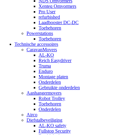
NDS Omvormers
Xenteq Omvormers
Pro User
refurbished
Laadbooster DC-DC
Toebehoren
Powerstations
Toebehoren
Technische accessoires
CaravanMovers
AL-KO
Reich Easydriver
Truma
Enduro
Montage platen
Onderdelen
Gebruikte onderdelen
Aanhangermovers
Robot Trolley
Toebehoren
Onderdelen
Airco
Diefstalbeveiliging
AL-KO safety
Fullstop Security