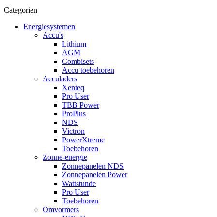
Categorien
Energiesystemen
Accu's
Lithium
AGM
Combisets
Accu toebehoren
Acculaders
Xenteq
Pro User
TBB Power
ProPlus
NDS
Victron
PowerXtreme
Toebehoren
Zonne-energie
Zonnepanelen NDS
Zonnepanelen Power
Wattstunde
Pro User
Toebehoren
Omvormers