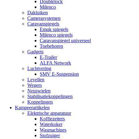
Doublelock
Milenco
Dakluiken
Camerasystemen
Caravanspiegels
Emuk spiegels
Milenco spiegels
Caravanspiegel universeel
Toebehoren
Gadgets
E-Trailer
ALFA Network
Luchtvering
SMV E-Suspension
Levellen
Wegers
Neuswielen
Stabilisatiekoppelingen
Koppelingen
Kampeerartikelen
Elektrische apparatuur
Koffiezetters
Waterkoker
Wasmachines
Stofzuiger