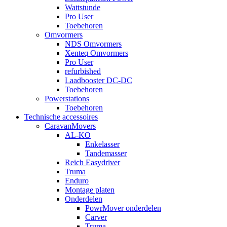
Wattstunde
Pro User
Toebehoren
Omvormers
NDS Omvormers
Xenteq Omvormers
Pro User
refurbished
Laadbooster DC-DC
Toebehoren
Powerstations
Toebehoren
Technische accessoires
CaravanMovers
AL-KO
Enkelasser
Tandemasser
Reich Easydriver
Truma
Enduro
Montage platen
Onderdelen
PowrMover onderdelen
Carver
Truma