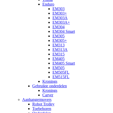
Enduro
EM303
EM303+
EM303A
EM303A+
EM304
EM304 Smart
EM305
EM305+
EM313
EM313A
EM315
EM405
EM405 Smart
EM505
EM505FL
EM515FL
Kronings
Gebruikte onderdelen
Kronings
Carver
Aanhangermovers
Robot Trolley
Toebehoren