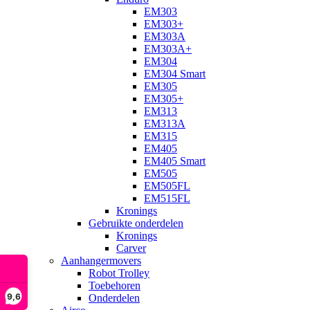
EM303
EM303+
EM303A
EM303A+
EM304
EM304 Smart
EM305
EM305+
EM313
EM313A
EM315
EM405
EM405 Smart
EM505
EM505FL
EM515FL
Kronings
Gebruikte onderdelen
Kronings
Carver
Aanhangermovers
Robot Trolley
Toebehoren
9,6
Onderdelen