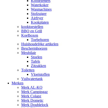
Koffiezetters
Waterkoker
Wasmachines
Stofzuiger
Airfryer
Kookplaten
kooktoestellen
BBQ en Grill
Koelboxen
Toebehoren
Huishoudelijke artikelen
Beschermhoezen
Meubilair
Stoelen
Tafels
Zitzakken
Toiletten
Vloeistoffen
Vuilwatertank
Merken
Merk AL-KO
Merk Campingaz
Merk Colapz
Merk Dometic
Merk Doublelock