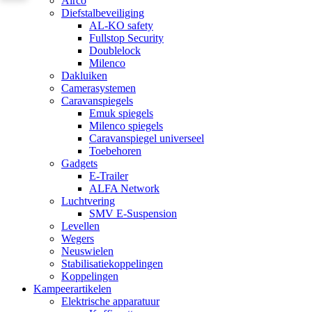
Airco
Diefstalbeveiliging
AL-KO safety
Fullstop Security
Doublelock
Milenco
Dakluiken
Camerasystemen
Caravanspiegels
Emuk spiegels
Milenco spiegels
Caravanspiegel universeel
Toebehoren
Gadgets
E-Trailer
ALFA Network
Luchtvering
SMV E-Suspension
Levellen
Wegers
Neuswielen
Stabilisatiekoppelingen
Koppelingen
Kampeerartikelen
Elektrische apparatuur