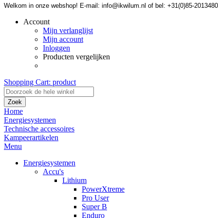
Welkom in onze webshop! E-mail: info@ikwilum.nl of bel: +31(0)85-2013480
Account
Mijn verlanglijst
Mijn account
Inloggen
Producten vergelijken
Shopping Cart:
product
Zoek
Home
Energiesystemen
Technische accessoires
Kampeerartikelen
Menu
Energiesystemen
Accu's
Lithium
PowerXtreme
Pro User
Super B
Enduro