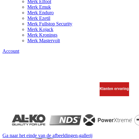
Merk Elfoot
Merk Emuk
Merk Enduro
Merk Ezetil
Merk Fullstop Security
Merk Kojack
Merk Kronings
Merk Mastervolt
Account
Ga naar het einde van de afbeeldingen-gallerij