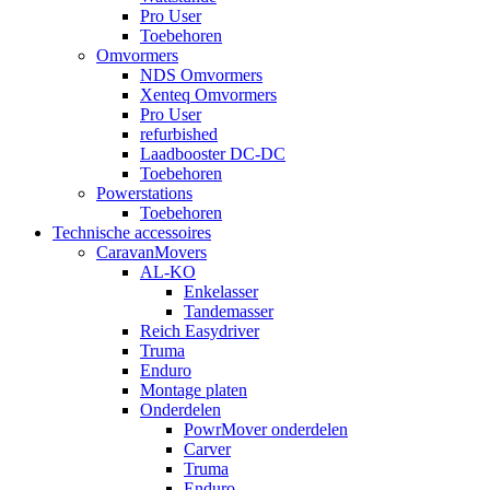
Pro User
Toebehoren
Omvormers
NDS Omvormers
Xenteq Omvormers
Pro User
refurbished
Laadbooster DC-DC
Toebehoren
Powerstations
Toebehoren
Technische accessoires
CaravanMovers
AL-KO
Enkelasser
Tandemasser
Reich Easydriver
Truma
Enduro
Montage platen
Onderdelen
PowrMover onderdelen
Carver
Truma
Enduro