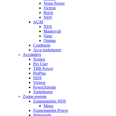
Verne Power
Victron
Reich
NDS
AGM
NDS
Mastervolt
Varta
Optima
Combisets
Accu toebehoren
Acculaders
Xenteq
Pro User
TBB Power
ProPlus
NDS
Victron
PowerXtreme
Toebehoren
Zonne-energie
Zonnepanelen NDS
Mono
Zonnepanelen Power
Wattstunde