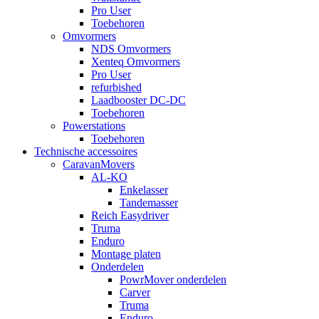
Pro User
Toebehoren
Omvormers
NDS Omvormers
Xenteq Omvormers
Pro User
refurbished
Laadbooster DC-DC
Toebehoren
Powerstations
Toebehoren
Technische accessoires
CaravanMovers
AL-KO
Enkelasser
Tandemasser
Reich Easydriver
Truma
Enduro
Montage platen
Onderdelen
PowrMover onderdelen
Carver
Truma
Enduro