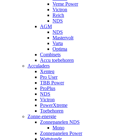
Verne Power
Victron
Reich
NDS
AGM
NDS
Mastervolt
Varta
Optima
Combisets
Accu toebehoren
Acculaders
Xenteq
Pro User
TBB Power
ProPlus
NDS
Victron
PowerXtreme
Toebehoren
Zonne-energie
Zonnepanelen NDS
Mono
Zonnepanelen Power
Wattstunde