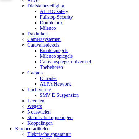
Airco
Diefstalbeveiliging
AL-KO safety
Fullstop Security
Doublelock
Milenco
Dakluiken
Camerasystemen
Caravanspiegels
Emuk spiegels
Milenco spiegels
Caravanspiegel universeel
Toebehoren
Gadgets
E-Trailer
ALFA Network
Luchtvering
SMV E-Suspension
Levellen
Wegers
Neuswielen
Stabilisatiekoppelingen
Koppelingen
Kampeerartikelen
Elektrische apparatuur