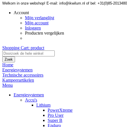
Welkom in onze webshop! E-mail: info@ikwilum.nl of bel: +31(0)85-2013480
Account
Mijn verlanglijst
Mijn account
Inloggen
Producten vergelijken
Shopping Cart:
product
Zoek
Home
Energiesystemen
Technische accessoires
Kampeerartikelen
Menu
Energiesystemen
Accu's
Lithium
PowerXtreme
Pro User
Super B
Enduro