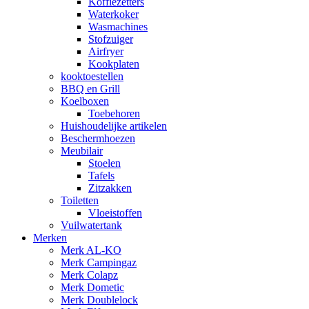
Koffiezetters
Waterkoker
Wasmachines
Stofzuiger
Airfryer
Kookplaten
kooktoestellen
BBQ en Grill
Koelboxen
Toebehoren
Huishoudelijke artikelen
Beschermhoezen
Meubilair
Stoelen
Tafels
Zitzakken
Toiletten
Vloeistoffen
Vuilwatertank
Merken
Merk AL-KO
Merk Campingaz
Merk Colapz
Merk Dometic
Merk Doublelock