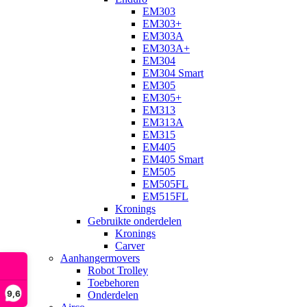
EM303
EM303+
EM303A
EM303A+
EM304
EM304 Smart
EM305
EM305+
EM313
EM313A
EM315
EM405
EM405 Smart
EM505
EM505FL
EM515FL
Kronings
Gebruikte onderdelen
Kronings
Carver
Aanhangermovers
Robot Trolley
Toebehoren
9,6
Onderdelen