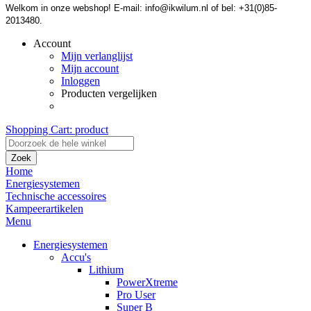
Welkom in onze webshop! E-mail: info@ikwilum.nl of bel: +31(0)85-
2013480.
Account
Mijn verlanglijst
Mijn account
Inloggen
Producten vergelijken
Shopping Cart:
product
Zoek
Home
Energiesystemen
Technische accessoires
Kampeerartikelen
Menu
Energiesystemen
Accu's
Lithium
PowerXtreme
Pro User
Super B