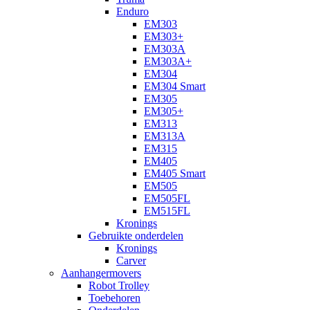
Enduro
EM303
EM303+
EM303A
EM303A+
EM304
EM304 Smart
EM305
EM305+
EM313
EM313A
EM315
EM405
EM405 Smart
EM505
EM505FL
EM515FL
Kronings
Gebruikte onderdelen
Kronings
Carver
Aanhangermovers
Robot Trolley
Toebehoren