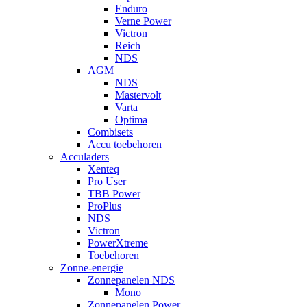
Enduro
Verne Power
Victron
Reich
NDS
AGM
NDS
Mastervolt
Varta
Optima
Combisets
Accu toebehoren
Acculaders
Xenteq
Pro User
TBB Power
ProPlus
NDS
Victron
PowerXtreme
Toebehoren
Zonne-energie
Zonnepanelen NDS
Mono
Zonnepanelen Power