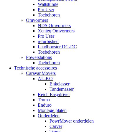
Wattstunde
Pro User
Toebehoren
Omvormers
NDS Omvormers
Xenteq Omvormers
Pro User
refurbished
Laadbooster DC-DC
Toebehoren
Powerstations
Toebehoren
Technische accessoires
CaravanMovers
AL-KO
Enkelasser
Tandemasser
Reich Easydriver
Truma
Enduro
Montage platen
Onderdelen
PowrMover onderdelen
Carver
Truma