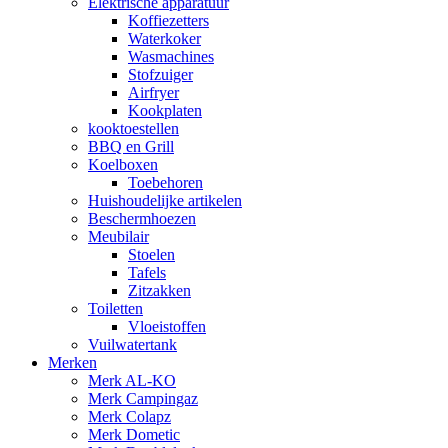
Elektrische apparatuur
Koffiezetters
Waterkoker
Wasmachines
Stofzuiger
Airfryer
Kookplaten
kooktoestellen
BBQ en Grill
Koelboxen
Toebehoren
Huishoudelijke artikelen
Beschermhoezen
Meubilair
Stoelen
Tafels
Zitzakken
Toiletten
Vloeistoffen
Vuilwatertank
Merken
Merk AL-KO
Merk Campingaz
Merk Colapz
Merk Dometic