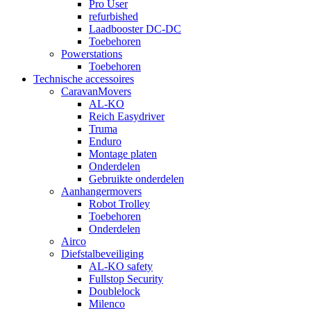
Pro User
refurbished
Laadbooster DC-DC
Toebehoren
Powerstations
Toebehoren
Technische accessoires
CaravanMovers
AL-KO
Reich Easydriver
Truma
Enduro
Montage platen
Onderdelen
Gebruikte onderdelen
Aanhangermovers
Robot Trolley
Toebehoren
Onderdelen
Airco
Diefstalbeveiliging
AL-KO safety
Fullstop Security
Doublelock
Milenco