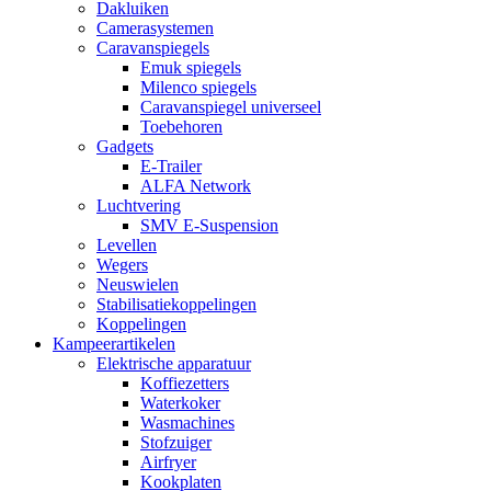
Dakluiken
Camerasystemen
Caravanspiegels
Emuk spiegels
Milenco spiegels
Caravanspiegel universeel
Toebehoren
Gadgets
E-Trailer
ALFA Network
Luchtvering
SMV E-Suspension
Levellen
Wegers
Neuswielen
Stabilisatiekoppelingen
Koppelingen
Kampeerartikelen
Elektrische apparatuur
Koffiezetters
Waterkoker
Wasmachines
Stofzuiger
Airfryer
Kookplaten