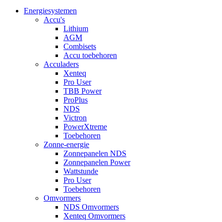
Energiesystemen
Accu's
Lithium
AGM
Combisets
Accu toebehoren
Acculaders
Xenteq
Pro User
TBB Power
ProPlus
NDS
Victron
PowerXtreme
Toebehoren
Zonne-energie
Zonnepanelen NDS
Zonnepanelen Power
Wattstunde
Pro User
Toebehoren
Omvormers
NDS Omvormers
Xenteq Omvormers