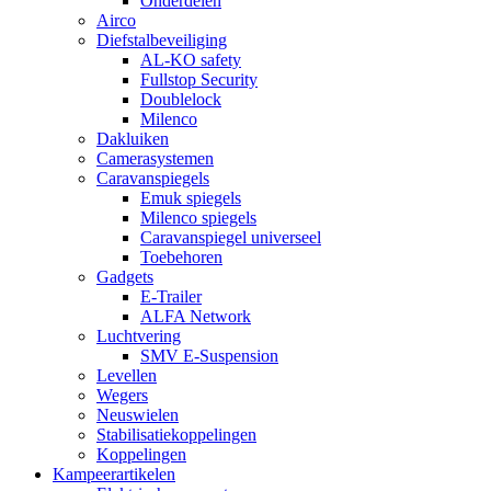
Onderdelen
Airco
Diefstalbeveiliging
AL-KO safety
Fullstop Security
Doublelock
Milenco
Dakluiken
Camerasystemen
Caravanspiegels
Emuk spiegels
Milenco spiegels
Caravanspiegel universeel
Toebehoren
Gadgets
E-Trailer
ALFA Network
Luchtvering
SMV E-Suspension
Levellen
Wegers
Neuswielen
Stabilisatiekoppelingen
Koppelingen
Kampeerartikelen