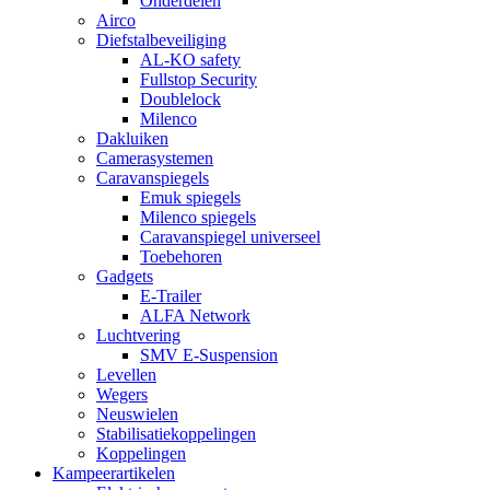
Onderdelen
Airco
Diefstalbeveiliging
AL-KO safety
Fullstop Security
Doublelock
Milenco
Dakluiken
Camerasystemen
Caravanspiegels
Emuk spiegels
Milenco spiegels
Caravanspiegel universeel
Toebehoren
Gadgets
E-Trailer
ALFA Network
Luchtvering
SMV E-Suspension
Levellen
Wegers
Neuswielen
Stabilisatiekoppelingen
Koppelingen
Kampeerartikelen