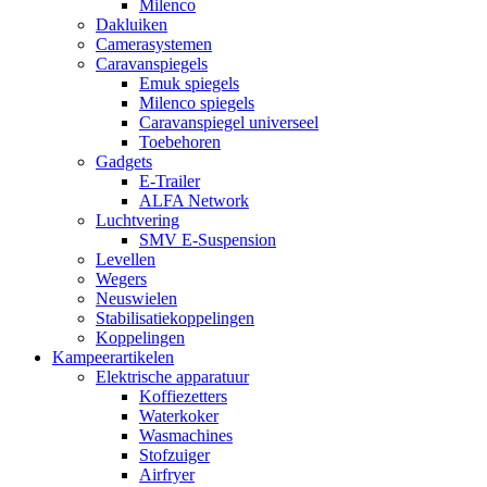
Milenco
Dakluiken
Camerasystemen
Caravanspiegels
Emuk spiegels
Milenco spiegels
Caravanspiegel universeel
Toebehoren
Gadgets
E-Trailer
ALFA Network
Luchtvering
SMV E-Suspension
Levellen
Wegers
Neuswielen
Stabilisatiekoppelingen
Koppelingen
Kampeerartikelen
Elektrische apparatuur
Koffiezetters
Waterkoker
Wasmachines
Stofzuiger
Airfryer