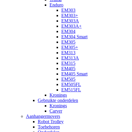
Enduro
EM303
EM303+
EM303A
EM303A+
EM304
EM304 Smart
EM305
EM305+
EM313
EM313A
EM315
EM405
EM405 Smart
EM505
EM505FL
EM515FL
Kronings
Gebruikte onderdelen
Kronings
Carver
Aanhangermovers
Robot Trolley
Toebehoren