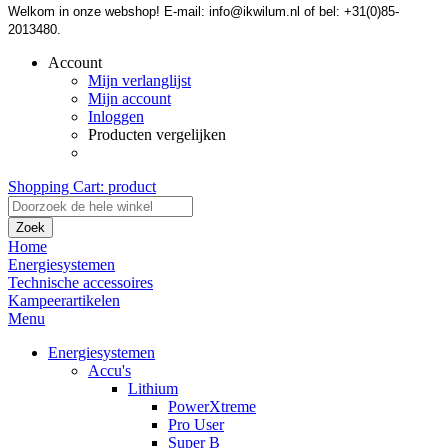
Welkom in onze webshop! E-mail: info@ikwilum.nl of bel: +31(0)85-
2013480.
Account
Mijn verlanglijst
Mijn account
Inloggen
Producten vergelijken
Shopping Cart:
product
Zoek
Home
Energiesystemen
Technische accessoires
Kampeerartikelen
Menu
Energiesystemen
Accu's
Lithium
PowerXtreme
Pro User
Super B