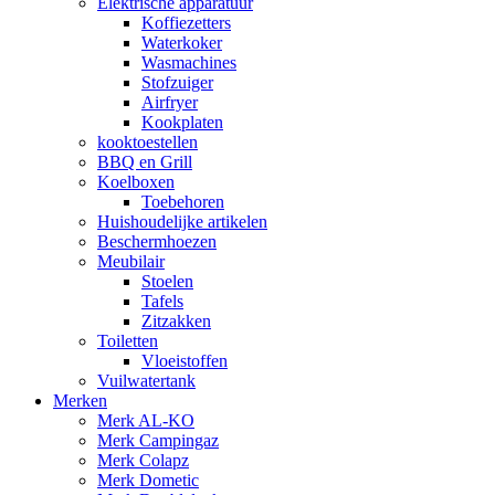
Elektrische apparatuur
Koffiezetters
Waterkoker
Wasmachines
Stofzuiger
Airfryer
Kookplaten
kooktoestellen
BBQ en Grill
Koelboxen
Toebehoren
Huishoudelijke artikelen
Beschermhoezen
Meubilair
Stoelen
Tafels
Zitzakken
Toiletten
Vloeistoffen
Vuilwatertank
Merken
Merk AL-KO
Merk Campingaz
Merk Colapz
Merk Dometic