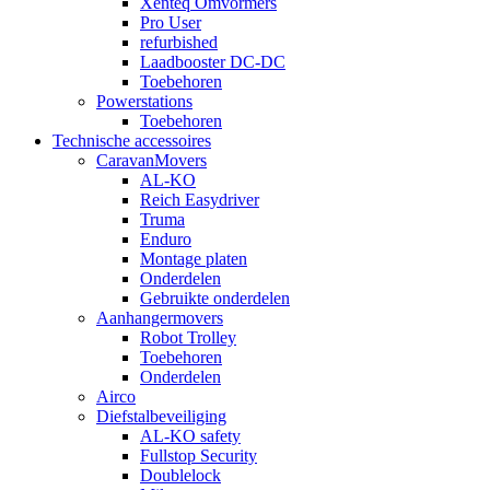
Xenteq Omvormers
Pro User
refurbished
Laadbooster DC-DC
Toebehoren
Powerstations
Toebehoren
Technische accessoires
CaravanMovers
AL-KO
Reich Easydriver
Truma
Enduro
Montage platen
Onderdelen
Gebruikte onderdelen
Aanhangermovers
Robot Trolley
Toebehoren
Onderdelen
Airco
Diefstalbeveiliging
AL-KO safety
Fullstop Security
Doublelock