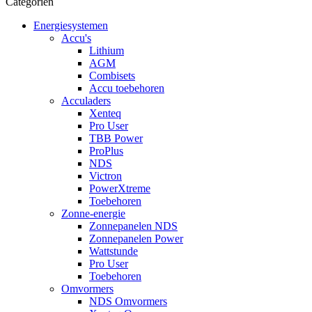
Categorien
Energiesystemen
Accu's
Lithium
AGM
Combisets
Accu toebehoren
Acculaders
Xenteq
Pro User
TBB Power
ProPlus
NDS
Victron
PowerXtreme
Toebehoren
Zonne-energie
Zonnepanelen NDS
Zonnepanelen Power
Wattstunde
Pro User
Toebehoren
Omvormers
NDS Omvormers