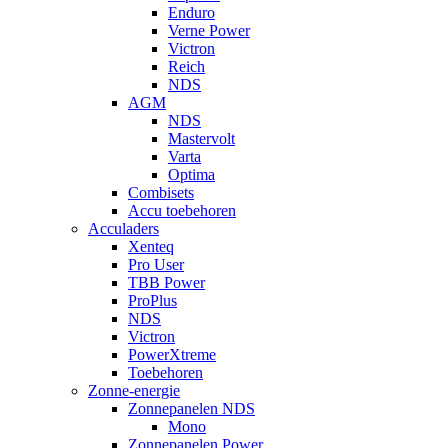
Enduro
Verne Power
Victron
Reich
NDS
AGM
NDS
Mastervolt
Varta
Optima
Combisets
Accu toebehoren
Acculaders
Xenteq
Pro User
TBB Power
ProPlus
NDS
Victron
PowerXtreme
Toebehoren
Zonne-energie
Zonnepanelen NDS
Mono
Zonnepanelen Power