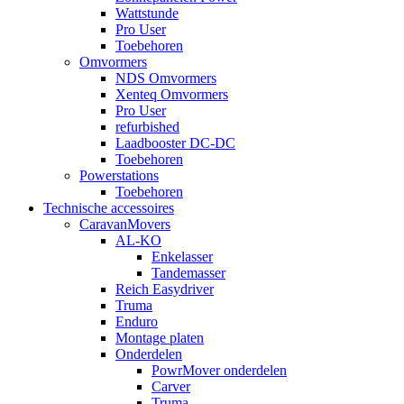
Wattstunde
Pro User
Toebehoren
Omvormers
NDS Omvormers
Xenteq Omvormers
Pro User
refurbished
Laadbooster DC-DC
Toebehoren
Powerstations
Toebehoren
Technische accessoires
CaravanMovers
AL-KO
Enkelasser
Tandemasser
Reich Easydriver
Truma
Enduro
Montage platen
Onderdelen
PowrMover onderdelen
Carver
Truma