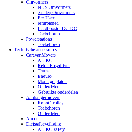
Omvormers
NDS Omvormers
Xenteq Omvormers
Pro User
refurbished
Laadbooster DC-DC
Toebehoren
Powerstations
Toebehoren
Technische accessoires
CaravanMovers
AL-KO
Reich Easydriver
Truma
Enduro
Montage platen
Onderdelen
Gebruikte onderdelen
Aanhangermovers
Robot Trolley
Toebehoren
Onderdelen
Airco
Diefstalbeveiliging
AL-KO safety