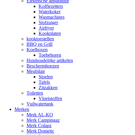
Elektrische apparatuur
Koffiezetters
Waterkoker
Wasmachines
Stofzuiger
Airfryer
Kookplaten
kooktoestellen
BBQ en Grill
Koelboxen
Toebehoren
Huishoudelijke artikelen
Beschermhoezen
Meubilair
Stoelen
Tafels
Zitzakken
Toiletten
Vloeistoffen
Vuilwatertank
Merken
Merk AL-KO
Merk Campingaz
Merk Colapz
Merk Dometic