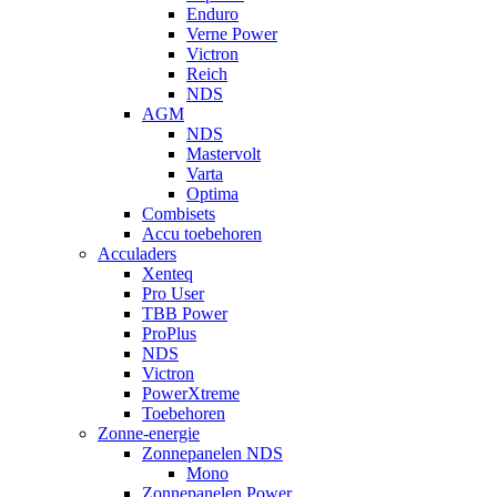
Enduro
Verne Power
Victron
Reich
NDS
AGM
NDS
Mastervolt
Varta
Optima
Combisets
Accu toebehoren
Acculaders
Xenteq
Pro User
TBB Power
ProPlus
NDS
Victron
PowerXtreme
Toebehoren
Zonne-energie
Zonnepanelen NDS
Mono
Zonnepanelen Power