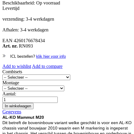
Beschikbaarheid:
Op voorraad
Levertijd
verzending: 3-4 werkdagen
Afhalen: 3-4 werkdagen
EAN
4260176678434
Art. nr.
RN093
ICL bestellen?
klik hier voor info
Add to wishlist
Add to compare
Combisets
Montage
Aantal:
In winkelwagen
Gegevens
AL-KO Mammut M20
Dit betreft de boveninbouw variant welke geschikt is voor een AL-KO
chassis vanaf bouwjaar 2010 waarin een M markering is ingeperst
in het chassis. Het verschil tussen de boveninbouw en onderbouw is