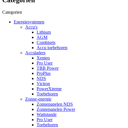
Categorien
Energiesystemen
Accu's
Lithium
AGM
Combisets
Accu toebehoren
Acculaders
Xenteq
Pro User
TBB Power
ProPlus
NDS
Victron
PowerXtreme
Toebehoren
Zonne-energie
Zonnepanelen NDS
Zonnepanelen Power
Wattstunde
Pro User
Toebehoren