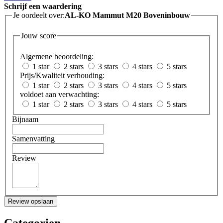
Schrijf een waardering
Je oordeelt over:
AL-KO Mammut M20 Boveninbouw
Jouw score
Algemene beoordeling:
1 star
2 stars
3 stars
4 stars
5 stars
Prijs/Kwaliteit verhouding:
1 star
2 stars
3 stars
4 stars
5 stars
voldoet aan verwachting:
1 star
2 stars
3 stars
4 stars
5 stars
Bijnaam
Samenvatting
Review
Review opslaan
Categorien