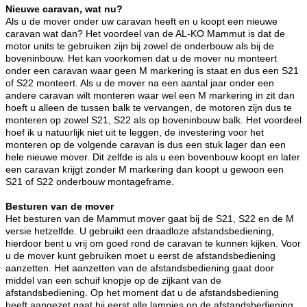
Nieuwe caravan, wat nu?
Als u de mover onder uw caravan heeft en u koopt een nieuwe
caravan wat dan? Het voordeel van de AL-KO Mammut is dat de
motor units te gebruiken zijn bij zowel de onderbouw als bij de
boveninbouw. Het kan voorkomen dat u de mover nu monteert
onder een caravan waar geen M markering is staat en dus een S21
of S22 monteert. Als u de mover na een aantal jaar onder een
andere caravan wilt monteren waar wel een M markering in zit dan
hoeft u alleen de tussen balk te vervangen, de motoren zijn dus te
monteren op zowel S21, S22 als op boveninbouw balk. Het voordeel
hoef ik u natuurlijk niet uit te leggen, de investering voor het
monteren op de volgende caravan is dus een stuk lager dan een
hele nieuwe mover. Dit zelfde is als u een bovenbouw koopt en later
een caravan krijgt zonder M markering dan koopt u gewoon een
S21 of S22 onderbouw montageframe.
Besturen van de mover
Het besturen van de Mammut mover gaat bij de S21, S22 en de M
versie hetzelfde. U gebruikt een draadloze afstandsbediening,
hierdoor bent u vrij om goed rond de caravan te kunnen kijken. Voor
u de mover kunt gebruiken moet u eerst de afstandsbediening
aanzetten. Het aanzetten van de afstandsbediening gaat door
middel van een schuif knopje op de zijkant van de
afstandsbediening. Op het moment dat u de afstandsbediening
heeft aangezet gaat hij eerst alle lampjes op de afstandsbediening