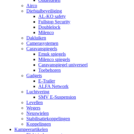
Onderdelen
Airco
Diefstalbeveiliging
AL-KO safety
Fullstop Security
Doublelock
Milenco
Dakluiken
Camerasystemen
Caravanspiegels
Emuk spiegels
Milenco spiegels
Caravanspiegel universeel
Toebehoren
Gadgets
E-Trailer
ALFA Network
Luchtvering
SMV E-Suspension
Levellen
Wegers
Neuswielen
Stabilisatiekoppelingen
Koppelingen
Kampeerartikelen