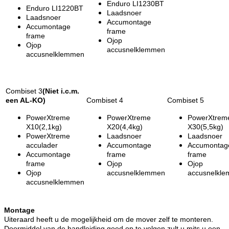
Enduro LI1230BT
Enduro LI1220BT
Laadsnoer
Laadsnoer
Accumontage
Accumontage
frame
frame
Ojop
Ojop
accusnelklemmen
accusnelklemmen
Combiset 3
(Niet i.c.m.
een AL-KO)
Combiset 4
Combiset 5
PowerXtreme
PowerXtreme
PowerXtrem
X10(2,1kg)
X20(4,4kg)
X30(5,5kg)
PowerXtreme
Laadsnoer
Laadsnoer
acculader
Accumontage
Accumontag
Accumontage
frame
frame
frame
Ojop
Ojop
Ojop
accusnelklemmen
accusnelkl
accusnelklemmen
Montage
Uiteraard heeft u de mogelijkheid om de mover zelf te monteren.
Doormiddel van de handleiding goed op te volgen zult u mits u een