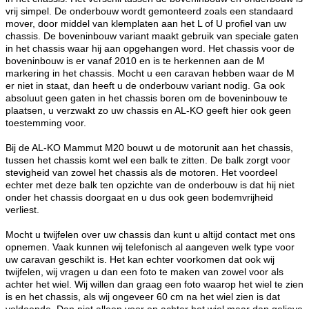
vrij simpel. De onderbouw wordt gemonteerd zoals een standaard
mover, door middel van klemplaten aan het L of U profiel van uw
chassis. De boveninbouw variant maakt gebruik van speciale gaten
in het chassis waar hij aan opgehangen word. Het chassis voor de
boveninbouw is er vanaf 2010 en is te herkennen aan de M
markering in het chassis. Mocht u een caravan hebben waar de M
er niet in staat, dan heeft u de onderbouw variant nodig. Ga ook
absoluut geen gaten in het chassis boren om de boveninbouw te
plaatsen, u verzwakt zo uw chassis en AL-KO geeft hier ook geen
toestemming voor.
Bij de AL-KO Mammut M20 bouwt u de motorunit aan het chassis,
tussen het chassis komt wel een balk te zitten. De balk zorgt voor
stevigheid van zowel het chassis als de motoren. Het voordeel
echter met deze balk ten opzichte van de onderbouw is dat hij niet
onder het chassis doorgaat en u dus ook geen bodemvrijheid
verliest.
Mocht u twijfelen over uw chassis dan kunt u altijd contact met ons
opnemen. Vaak kunnen wij telefonisch al aangeven welk type voor
uw caravan geschikt is. Het kan echter voorkomen dat ook wij
twijfelen, wij vragen u dan een foto te maken van zowel voor als
achter het wiel. Wij willen dan graag een foto waarop het wiel te zien
is en het chassis, als wij ongeveer 60 cm na het wiel zien is dat
voldoende. Dan niet alleen voor en achter het wiel maar dan gelieve