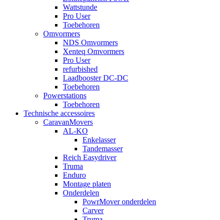
Wattstunde
Pro User
Toebehoren
Omvormers
NDS Omvormers
Xenteq Omvormers
Pro User
refurbished
Laadbooster DC-DC
Toebehoren
Powerstations
Toebehoren
Technische accessoires
CaravanMovers
AL-KO
Enkelasser
Tandemasser
Reich Easydriver
Truma
Enduro
Montage platen
Onderdelen
PowrMover onderdelen
Carver
Truma