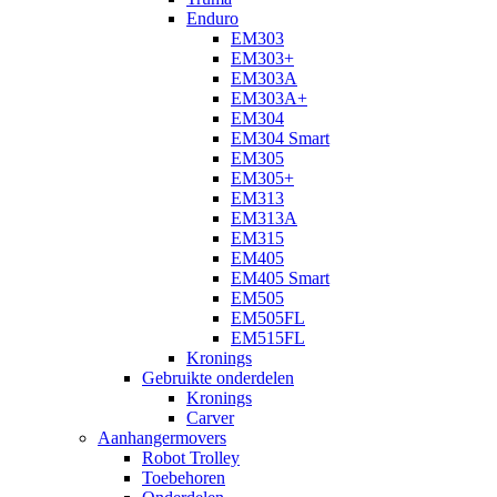
Enduro
EM303
EM303+
EM303A
EM303A+
EM304
EM304 Smart
EM305
EM305+
EM313
EM313A
EM315
EM405
EM405 Smart
EM505
EM505FL
EM515FL
Kronings
Gebruikte onderdelen
Kronings
Carver
Aanhangermovers
Robot Trolley
Toebehoren