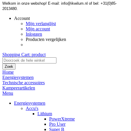
Welkom in onze webshop! E-mail: info@ikwilum.nl of bel: +31(0)85-
2013480.
Account
Mijn verlanglijst
Mijn account
Inloggen
Producten vergelijken
Shopping Cart:
product
Zoek
Home
Energiesystemen
Technische accessoires
Kampeerartikelen
Menu
Energiesystemen
Accu's
Lithium
PowerXtreme
Pro User
Super B