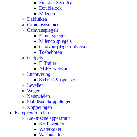
Fullstop Security
Doublelock
Milenco
Dakluiken
Camerasystemen
Caravanspiegels
Emuk spiegels
Milenco spiegels
Caravanspiegel universeel
Toebehoren
Gadgets
E-Trailer
ALFA Network
Luchtvering
SMV E-Suspension
Levellen
Wegers
Neuswielen
Stabilisatiekoppelingen
Koppelingen
Kampeerartikelen
Elektrische apparatuur
Koffiezetters
Waterkoker
Wasmachines