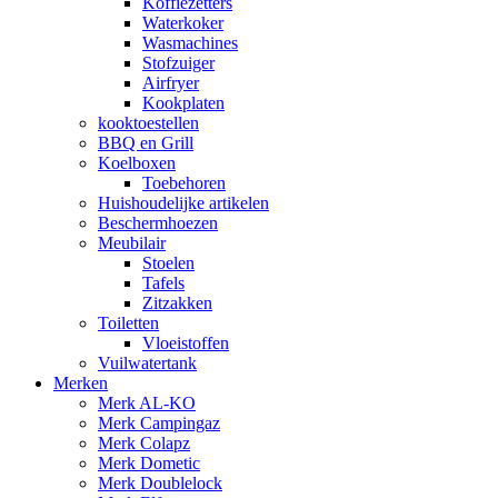
Koffiezetters
Waterkoker
Wasmachines
Stofzuiger
Airfryer
Kookplaten
kooktoestellen
BBQ en Grill
Koelboxen
Toebehoren
Huishoudelijke artikelen
Beschermhoezen
Meubilair
Stoelen
Tafels
Zitzakken
Toiletten
Vloeistoffen
Vuilwatertank
Merken
Merk AL-KO
Merk Campingaz
Merk Colapz
Merk Dometic
Merk Doublelock