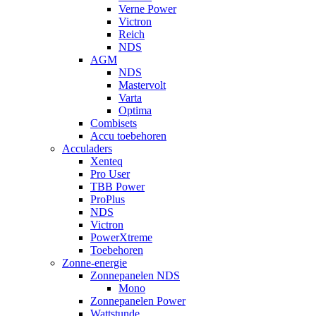
Verne Power
Victron
Reich
NDS
AGM
NDS
Mastervolt
Varta
Optima
Combisets
Accu toebehoren
Acculaders
Xenteq
Pro User
TBB Power
ProPlus
NDS
Victron
PowerXtreme
Toebehoren
Zonne-energie
Zonnepanelen NDS
Mono
Zonnepanelen Power
Wattstunde