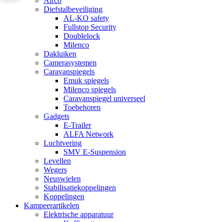
Airco
Diefstalbeveiliging
AL-KO safety
Fullstop Security
Doublelock
Milenco
Dakluiken
Camerasystemen
Caravanspiegels
Emuk spiegels
Milenco spiegels
Caravanspiegel universeel
Toebehoren
Gadgets
E-Trailer
ALFA Network
Luchtvering
SMV E-Suspension
Levellen
Wegers
Neuswielen
Stabilisatiekoppelingen
Koppelingen
Kampeerartikelen
Elektrische apparatuur