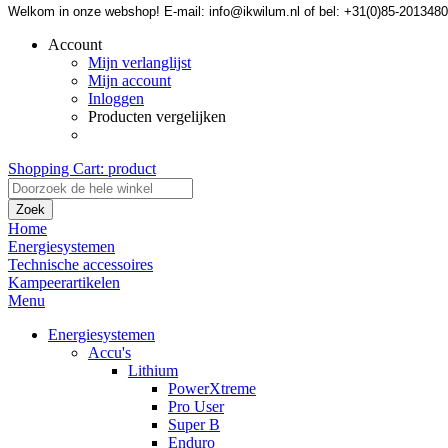
Welkom in onze webshop! E-mail: info@ikwilum.nl of bel: +31(0)85-2013480
Account
Mijn verlanglijst
Mijn account
Inloggen
Producten vergelijken
Shopping Cart:
product
Zoek
Home
Energiesystemen
Technische accessoires
Kampeerartikelen
Menu
Energiesystemen
Accu's
Lithium
PowerXtreme
Pro User
Super B
Enduro