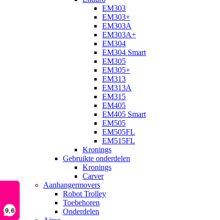
EM303
EM303+
EM303A
EM303A+
EM304
EM304 Smart
EM305
EM305+
EM313
EM313A
EM315
EM405
EM405 Smart
EM505
EM505FL
EM515FL
Kronings
Gebruikte onderdelen
Kronings
Carver
Aanhangermovers
Robot Trolley
Toebehoren
9,6
Onderdelen