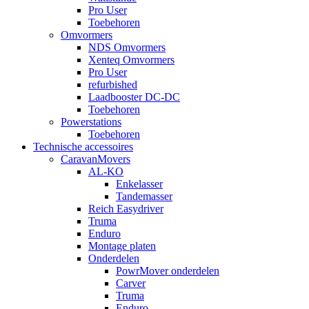
Pro User
Toebehoren
Omvormers
NDS Omvormers
Xenteq Omvormers
Pro User
refurbished
Laadbooster DC-DC
Toebehoren
Powerstations
Toebehoren
Technische accessoires
CaravanMovers
AL-KO
Enkelasser
Tandemasser
Reich Easydriver
Truma
Enduro
Montage platen
Onderdelen
PowrMover onderdelen
Carver
Truma
Enduro