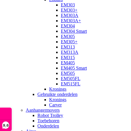
EM303
EM303+
EM303A
EM303A+
EM304
EM304 Smart
EM305
EM305+
EM313
EM313A
EM315
EM405
EM405 Smart
EM505
EM505FL
EM515FL
Kronings
Gebruikte onderdelen
Kronings
Carver
Aanhangermovers
Robot Trolley
Toebehoren
9,6
Onderdelen