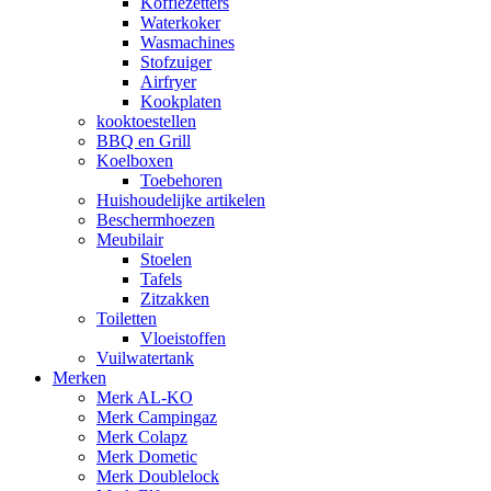
Koffiezetters
Waterkoker
Wasmachines
Stofzuiger
Airfryer
Kookplaten
kooktoestellen
BBQ en Grill
Koelboxen
Toebehoren
Huishoudelijke artikelen
Beschermhoezen
Meubilair
Stoelen
Tafels
Zitzakken
Toiletten
Vloeistoffen
Vuilwatertank
Merken
Merk AL-KO
Merk Campingaz
Merk Colapz
Merk Dometic
Merk Doublelock