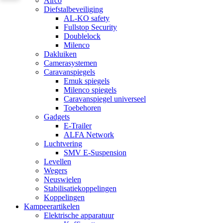
Airco
Diefstalbeveiliging
AL-KO safety
Fullstop Security
Doublelock
Milenco
Dakluiken
Camerasystemen
Caravanspiegels
Emuk spiegels
Milenco spiegels
Caravanspiegel universeel
Toebehoren
Gadgets
E-Trailer
ALFA Network
Luchtvering
SMV E-Suspension
Levellen
Wegers
Neuswielen
Stabilisatiekoppelingen
Koppelingen
Kampeerartikelen
Elektrische apparatuur