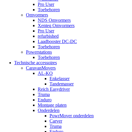
Pro User
Toebehoren
Omvormers
NDS Omvormers
Xenteq Omvormers
Pro User
refurbished
Laadbooster DC-DC
Toebehoren
Powerstations
Toebehoren
Technische accessoires
CaravanMovers
AL-KO
Enkelasser
Tandemasser
Reich Easydriver
Truma
Enduro
Montage platen
Onderdelen
PowrMover onderdelen
Carver
Truma
Enduro