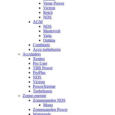
Verne Power
Victron
Reich
NDS
AGM
NDS
Mastervolt
Varta
Optima
Combisets
Accu toebehoren
Acculaders
Xenteq
Pro User
TBB Power
ProPlus
NDS
Victron
PowerXtreme
Toebehoren
Zonne-energie
Zonnepanelen NDS
Mono
Zonnepanelen Power
Wattstunde