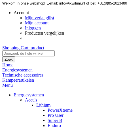
Welkom in onze webshop! E-mail: info@ikwilum.nl of bel: +31(0)85-2013480
Account
Mijn verlanglijst
Mijn account
Inloggen
Producten vergelijken
Shopping Cart:
product
Zoek
Home
Energiesystemen
Technische accessoires
Kampeerartikelen
Menu
Energiesystemen
Accu's
Lithium
PowerXtreme
Pro User
Super B
Enduro