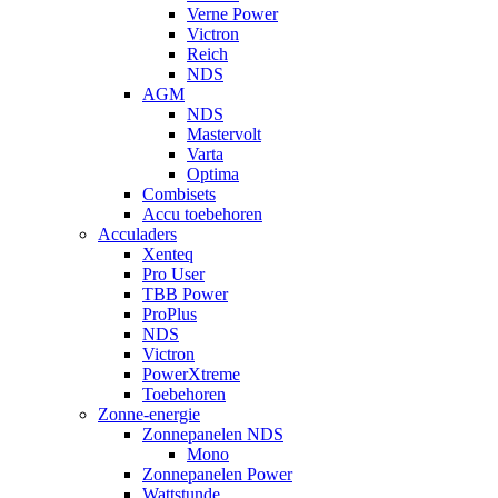
Verne Power
Victron
Reich
NDS
AGM
NDS
Mastervolt
Varta
Optima
Combisets
Accu toebehoren
Acculaders
Xenteq
Pro User
TBB Power
ProPlus
NDS
Victron
PowerXtreme
Toebehoren
Zonne-energie
Zonnepanelen NDS
Mono
Zonnepanelen Power
Wattstunde