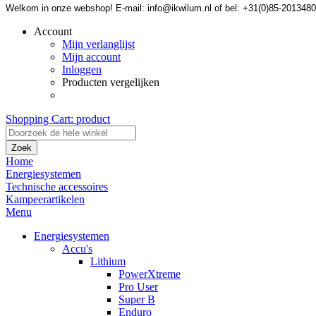
Welkom in onze webshop! E-mail: info@ikwilum.nl of bel: +31(0)85-2013480
Account
Mijn verlanglijst
Mijn account
Inloggen
Producten vergelijken
Shopping Cart:
product
Zoek
Home
Energiesystemen
Technische accessoires
Kampeerartikelen
Menu
Energiesystemen
Accu's
Lithium
PowerXtreme
Pro User
Super B
Enduro