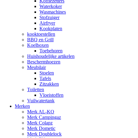
Koffiezetters
Waterkoker
Wasmachines
Stofzuiger
Airfryer
Kookplaten
kooktoestellen
BBQ en Grill
Koelboxen
Toebehoren
Huishoudelijke artikelen
Beschermhoezen
Meubilair
Stoelen
Tafels
Zitzakken
Toiletten
Vloeistoffen
Vuilwatertank
Merken
Merk AL-KO
Merk Campingaz
Merk Colapz
Merk Dometic
Merk Doublelock