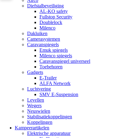
Airco
Diefstalbeveiliging
AL-KO safety
Fullstop Security
Doublelock
Milenco
Dakluiken
Camerasystemen
Caravanspiegels
Emuk spiegels
Milenco spiegels
Caravanspiegel universeel
Toebehoren
Gadgets
E-Trailer
ALFA Network
Luchtvering
SMV E-Suspension
Levellen
Wegers
Neuswielen
Stabilisatiekoppelingen
Koppelingen
Kampeerartikelen
Elektrische apparatuur