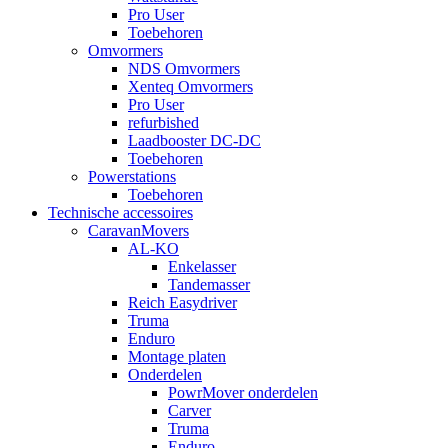
Pro User
Toebehoren
Omvormers
NDS Omvormers
Xenteq Omvormers
Pro User
refurbished
Laadbooster DC-DC
Toebehoren
Powerstations
Toebehoren
Technische accessoires
CaravanMovers
AL-KO
Enkelasser
Tandemasser
Reich Easydriver
Truma
Enduro
Montage platen
Onderdelen
PowrMover onderdelen
Carver
Truma
Enduro