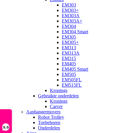
EM303
EM303+
EM303A
EM303A+
EM304
EM304 Smart
EM305
EM305+
EM313
EM313A
EM315
EM405
EM405 Smart
EM505
EM505FL
EM515FL
Kronings
Gebruikte onderdelen
Kronings
Carver
Aanhangermovers
Robot Trolley
Toebehoren
9,6
Onderdelen